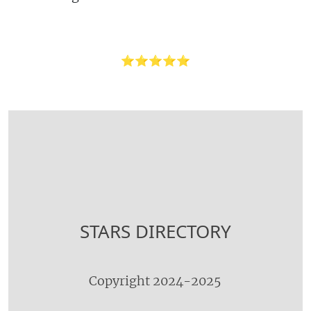
⭐⭐⭐⭐⭐
STARS DIRECTORY
Copyright 2024-2025